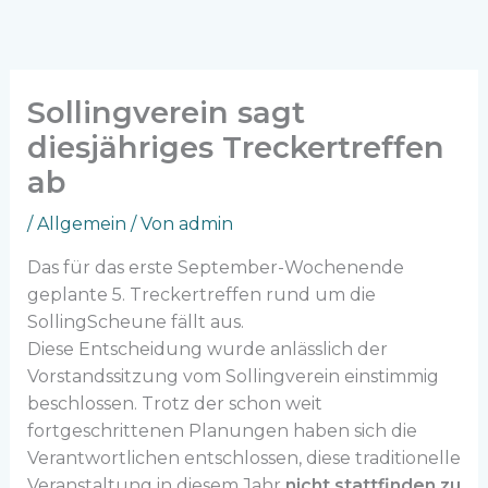
Zum
Inhalt
springen
Sollingverein sagt
diesjähriges Treckertreffen
ab
/
Allgemein
/ Von
admin
Das für das erste September-Wochenende
geplante 5. Treckertreffen rund um die
SollingScheune fällt aus.
Diese Entscheidung wurde anlässlich der
Vorstandssitzung vom Sollingverein einstimmig
beschlossen. Trotz der schon weit
fortgeschrittenen Planungen haben sich die
Verantwortlichen entschlossen, diese traditionelle
Veranstaltung in diesem Jahr
nicht stattfinden zu