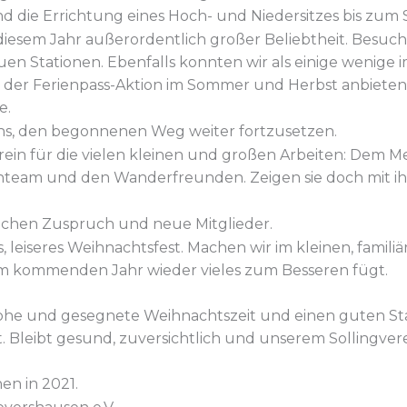
d die Errichtung eines Hoch- und Niedersitzes bis zum
 diesem Jahr außerordentlich großer Beliebtheit. Besu
n Stationen. Ebenfalls konnten wir als einige wenige im
er Ferienpass-Aktion im Sommer und Herbst anbieten,
e.
 uns, den begonnenen Weg weiter fortzusetzen.
rein für die vielen kleinen und großen Arbeiten: Dem M
team und den Wanderfreunden. Zeigen sie doch mit 
eichen Zuspruch und neue Mitglieder.
es, leiseres Weihnachtsfest. Machen wir im kleinen, famil
h im kommenden Jahr wieder vieles zum Besseren fügt.
ohe und gesegnete Weihnachtszeit und einen guten Sta
. Bleibt gesund, zuversichtlich und unserem Sollingve
en in 2021.