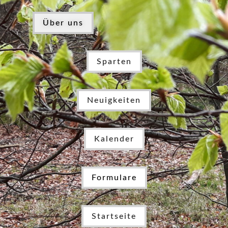
Über uns
Sparten
Neuigkeiten
Kalender
Formulare
Startseite