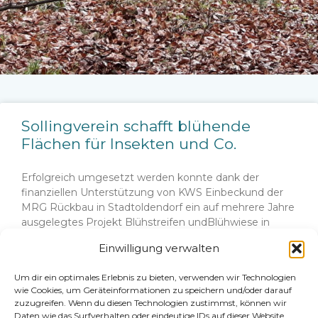
Sollingverein schafft blühende
Flächen für Insekten und Co.
Erfolgreich umgesetzt werden konnte dank der
finanziellen Unterstützung von KWS Einbeckund der
MRG Rückbau in Stadtoldendorf ein auf mehrere Jahre
ausgelegtes Projekt Blühstreifen undBlühwiese in
Sievershausen.Für den Sollingverein übernahmen
Einwilligung verwalten
Heiko
Um dir ein optimales Erlebnis zu bieten, verwenden wir Technologien
WEITERLESEN »
wie Cookies, um Geräteinformationen zu speichern und/oder darauf
zuzugreifen. Wenn du diesen Technologien zustimmst, können wir
Daten wie das Surfverhalten oder eindeutige IDs auf dieser Website